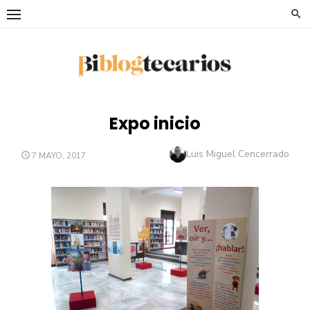
Saltar
al
contenido
Expo inicio
Autor
Luis Miguel Cencerrado
PUBLICADO
7 MAYO, 2017
EL