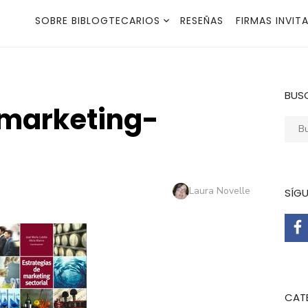
SOBRE BIBLOGTECARIOS
RESEÑAS
FIRMAS INVIT
BUS
-marketing-
Busca
Autor
Laura Novelle
SÍG
CAT