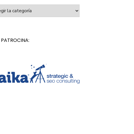
orías
 PATROCINA: