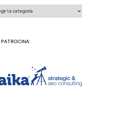
orías
 PATROCINA: