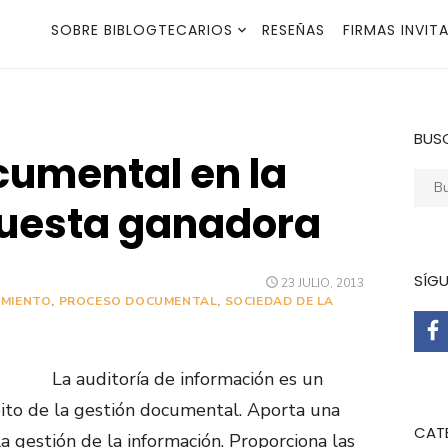
SOBRE BIBLOGTECARIOS
RESEÑAS
FIRMAS INVIT
BUS
cumental en la
Busca
uesta ganadora
SÍG
PUBLICADO
23 JULIO, 2013
EL
IMIENTO
,
PROCESO DOCUMENTAL
,
SOCIEDAD DE LA
La auditoría de información es un
ito de la gestión documental. Aporta una
CAT
la gestión de la información. Proporciona las