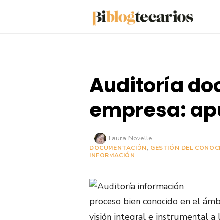
Saltar
al
contenido
Auditoría do
empresa: ap
Autor
Laura Novelle
DOCUMENTACIÓN
,
GESTIÓN DEL CONOC
INFORMACIÓN
proceso bien conocido en el ámb
visión integral e instrumental a 