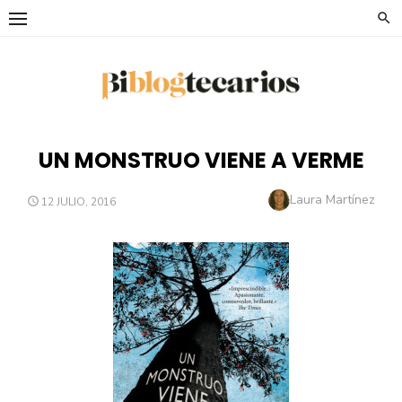
Saltar
al
contenido
UN MONSTRUO VIENE A VERME
Autor
Laura Martínez
PUBLICADO
12 JULIO, 2016
EL