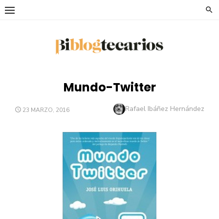
Saltar
al
contenido
Mundo-Twitter
Autor
Rafael Ibáñez Hernández
PUBLICADO
23 MARZO, 2016
EL