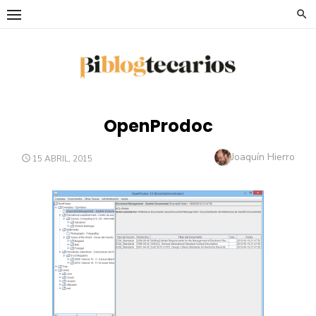
Saltar
al
contenido
OpenProdoc
Autor
Joaquín Hierro
PUBLICADO
15 ABRIL, 2015
EL