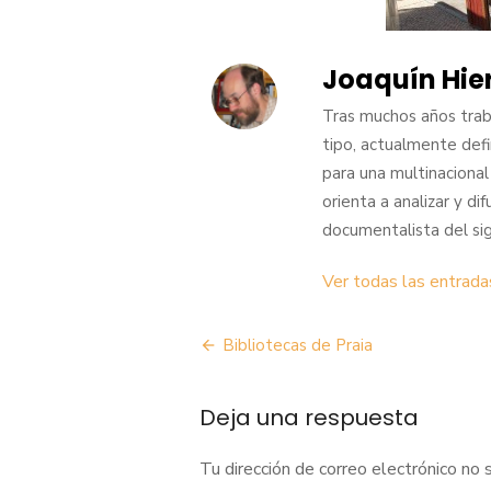
Joaquín Hie
Tras muchos años trab
tipo, actualmente def
para una multinacional
orienta a analizar y di
documentalista del sig
Ver todas las entrada
Navegación
Bibliotecas de Praia
de
Deja una respuesta
entradas
Tu dirección de correo electrónico no 