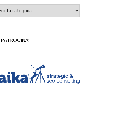
orías
 PATROCINA: