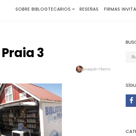
SOBRE BIBLOGTECARIOS
RESEÑAS
FIRMAS INVIT
BUS
 Praia 3
Busca
Autor
Joaquín Hierro
SÍG
CAT