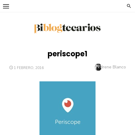
Saltar
al
contenido
periscope1
Autor
Irene Blanco
PUBLICADO
1 FEBRERO, 2016
EL