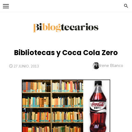
Saltar
al
contenido
Bibliotecas y Coca Cola Zero
Autor
Irene Blanco
PUBLICADO
27 JUNIO, 2013
EL