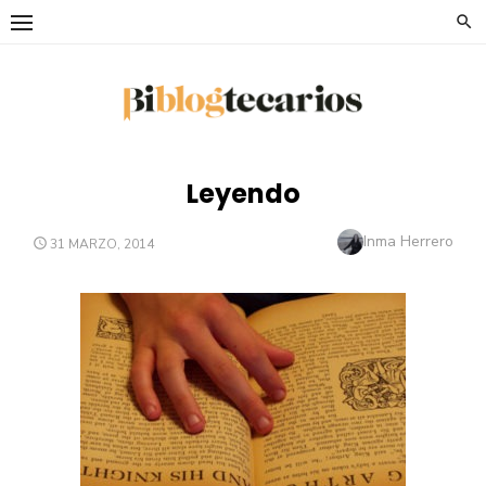
Saltar
al
contenido
Leyendo
Autor
Inma Herrero
PUBLICADO
31 MARZO, 2014
EL