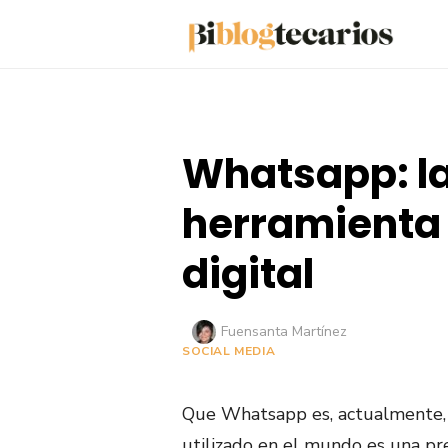
Saltar
al
contenido
Whatsapp: l
herramienta
digital
Autor
Fuensanta Martínez
SOCIAL MEDIA
Que Whatsapp es, actualmente, 
utilizado en el mundo es una pr