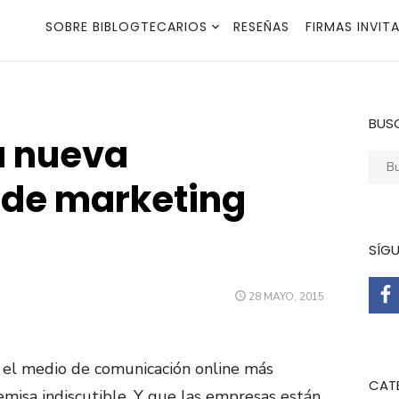
SOBRE BIBLOGTECARIOS
RESEÑAS
FIRMAS INVIT
BUS
a nueva
Busca
 de marketing
SÍG
PUBLICADO
28 MAYO, 2015
EL
el medio de comunicación online más
CAT
emisa indiscutible. Y que las empresas están