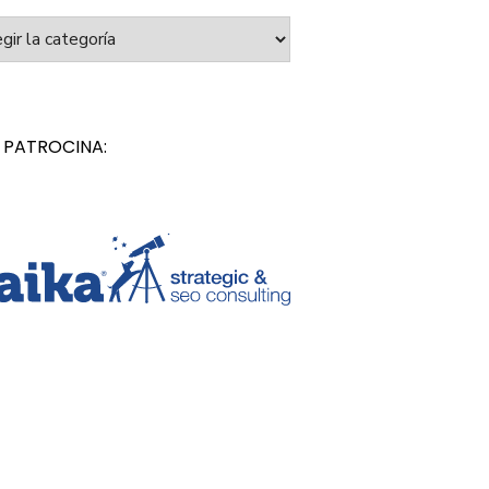
orías
 PATROCINA: