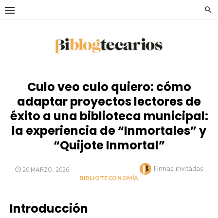
Saltar
al
contenido
Culo veo culo quiero: cómo
adaptar proyectos lectores de
éxito a una biblioteca municipal:
la experiencia de “Inmortales” y
“Quijote Inmortal”
Autor
Firmas invitadas
PUBLICADO
20 MARZO, 2026
EL
BIBLIOTECONOMÍA
Introducción