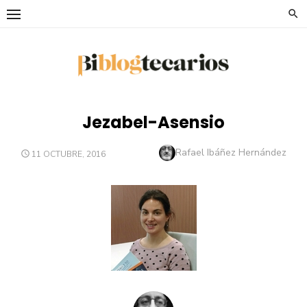
Saltar
al
contenido
Jezabel-Asensio
Autor
Rafael Ibáñez Hernández
PUBLICADO
11 OCTUBRE, 2016
EL