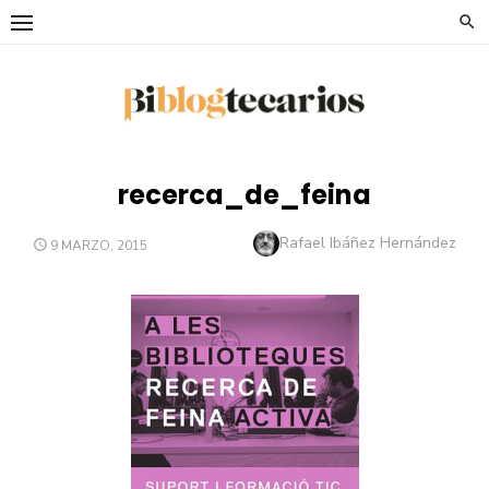
Saltar
al
contenido
recerca_de_feina
Autor
Rafael Ibáñez Hernández
PUBLICADO
9 MARZO, 2015
EL