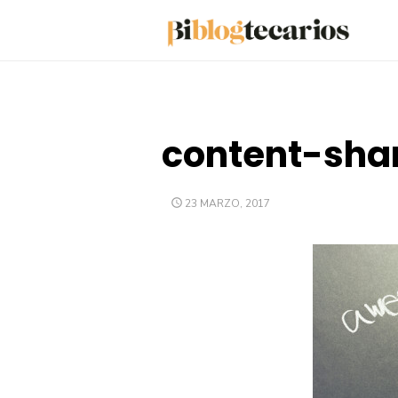
Saltar
al
contenido
content-sha
PUBLICADO
23 MARZO, 2017
EL