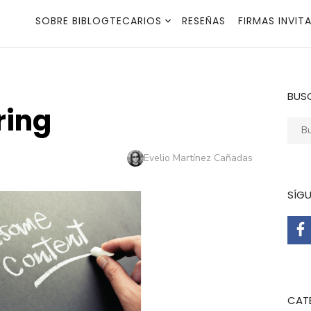
SOBRE BIBLOGTECARIOS
RESEÑAS
FIRMAS INVIT
BUS
ring
Busca
Autor
Evelio Martínez Cañadas
SÍG
CAT