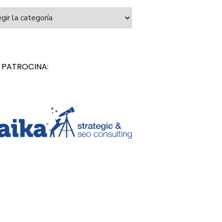
orías
 PATROCINA: