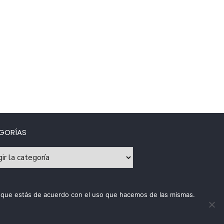
GORÍAS
rías
os que estás de acuerdo con el uso que hacemos de las mismas.
ca de uso de cookies