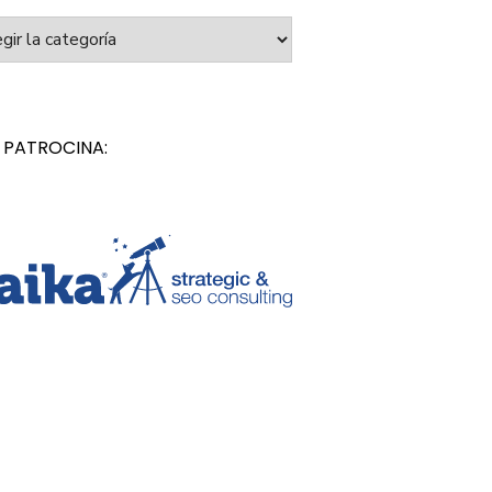
orías
 PATROCINA: