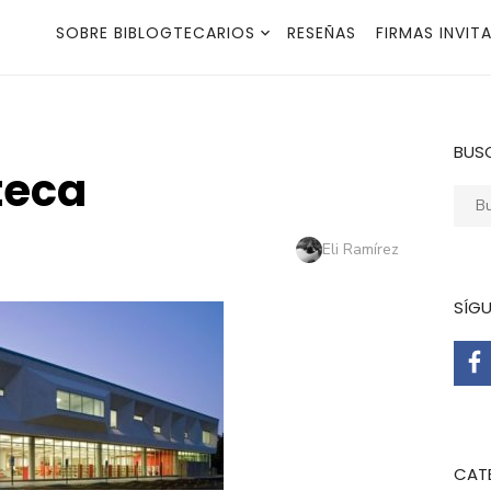
SOBRE BIBLOGTECARIOS
RESEÑAS
FIRMAS INVIT
BUS
teca
Busca
Autor
Eli Ramírez
SÍG
CAT