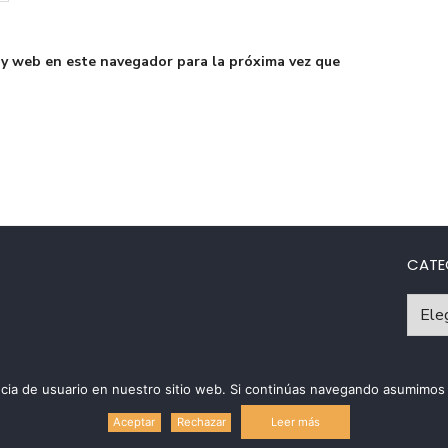
 y web en este navegador para la próxima vez que
CATE
Catego
riencia de usuario en nuestro sitio web. Si continúas navegando asumim
Políti
Leer más
Aceptar
Rechazar