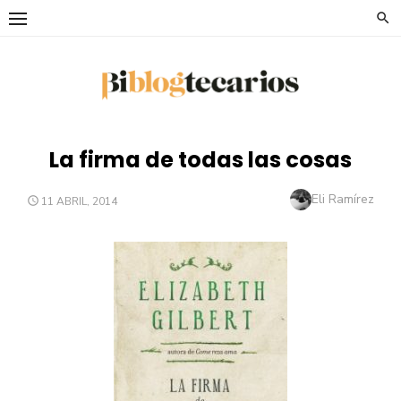
Saltar
al
contenido
La firma de todas las cosas
Autor
Eli Ramírez
PUBLICADO
11 ABRIL, 2014
EL