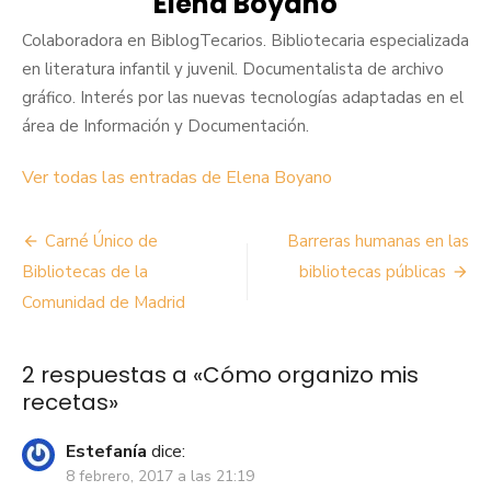
Elena Boyano
Colaboradora en BiblogTecarios. Bibliotecaria especializada
en literatura infantil y juvenil. Documentalista de archivo
gráfico. Interés por las nuevas tecnologías adaptadas en el
área de Información y Documentación.
Ver todas las entradas de Elena Boyano
Navegación
Carné Único de
Barreras humanas en las
de
Bibliotecas de la
bibliotecas públicas
Comunidad de Madrid
entradas
2 respuestas a «
Cómo organizo mis
recetas
»
Estefanía
dice:
8 febrero, 2017 a las 21:19