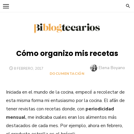
Saltar
al
contenido
Cómo organizo mis recetas
Autor
Elena Boyano
PUBLICADO
8 FEBRERO, 2017
EL
DOCUMENTACIÓN
Iniciada en el mundo de la cocina, empecé a recolectar de
esta misma forma mi entusiasmo por la cocina. El afán de
tener revistas con recetas donde, con
periodicidad
mensual
, me indicaba cuales eran los alimentos más
destacados de cada mes. Por ejemplo, ahora en febrero,