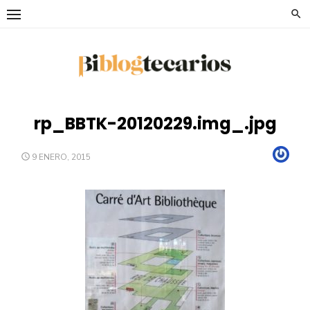
Saltar
al
contenido
rp_BBTK-20120229.img_.jpg
Auto
PUBLICADO
9 ENERO, 2015
EL