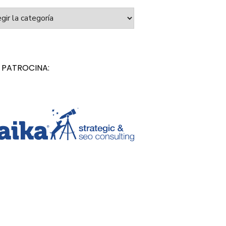
orías
 PATROCINA: