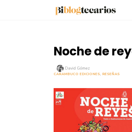
Saltar
al
contenido
Noche de re
Autor
David Gómez
CARAMBUCO EDICIONES
,
RESEÑAS