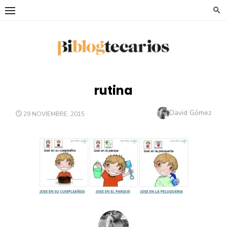
Saltar
al
contenido
rutina
Autor
David Gómez
PUBLICADO
29 NOVIEMBRE, 2015
EL