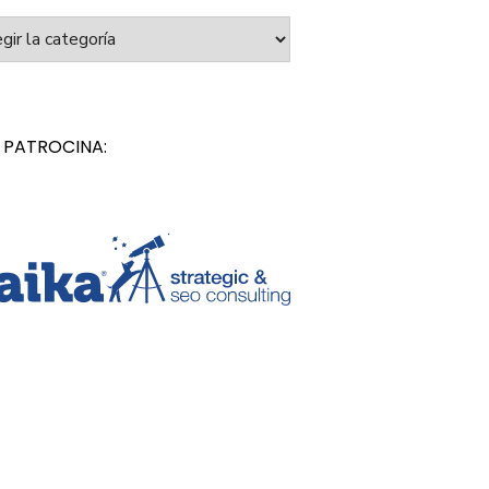
orías
 PATROCINA: