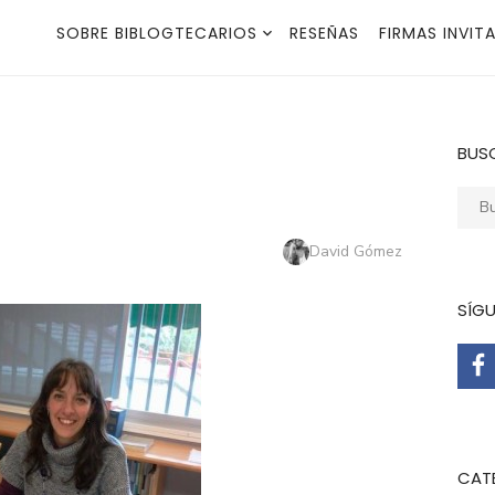
SOBRE BIBLOGTECARIOS
RESEÑAS
FIRMAS INVIT
BUS
Busca
Autor
David Gómez
SÍG
CAT