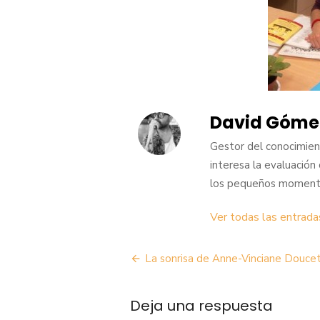
David Góme
Gestor del conocimient
interesa la evaluación ci
los pequeños momento
Ver todas las entrad
Navegación
La sonrisa de Anne-Vinciane Douce
de
Deja una respuesta
entradas