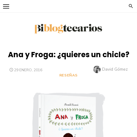
Saltar
al
contenido
Ana y Froga: ¿quieres un chicle?
Autor
David Gómez
PUBLICADO
29 ENERO, 2016
EL
RESEÑAS