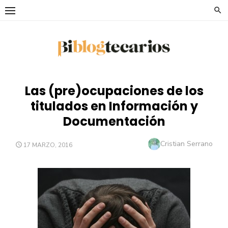
Saltar
al
contenido
Las (pre)ocupaciones de los
titulados en Información y
Documentación
Autor
Cristian Serrano
PUBLICADO
17 MARZO, 2016
EL