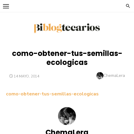
Saltar
al
contenido
como-obtener-tus-semillas-
ecologicas
Autor
ChemaLera
PUBLICADO
14 MAYO, 2014
EL
como-obtener-tus-semillas-ecologicas
ChemaLera