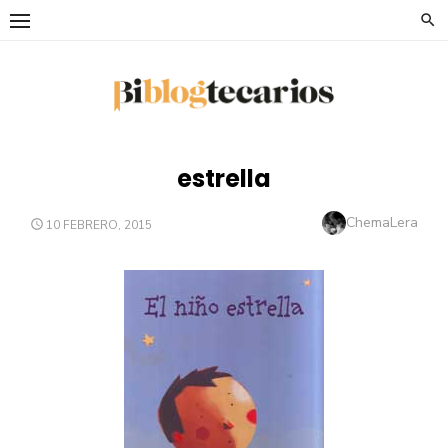
Saltar
al
contenido
estrella
Autor
ChemaLera
PUBLICADO
10 FEBRERO, 2015
EL