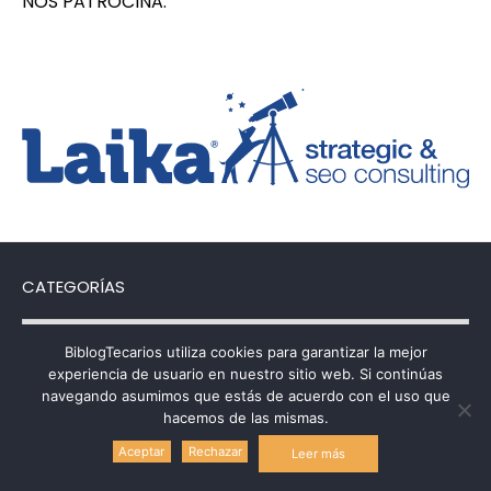
NOS PATROCINA:
CATEGORÍAS
Categorías
BiblogTecarios utiliza cookies para garantizar la mejor
experiencia de usuario en nuestro sitio web. Si continúas
navegando asumimos que estás de acuerdo con el uso que
hacemos de las mismas.
Política de uso de cookies
Aceptar
Rechazar
Leer más