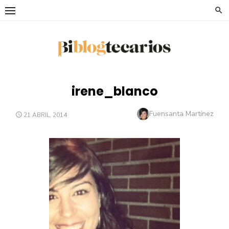
Saltar
al
contenido
irene_blanco
Autor
Fuensanta Martínez
PUBLICADO
21 ABRIL, 2014
EL