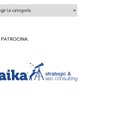
orías
 PATROCINA: