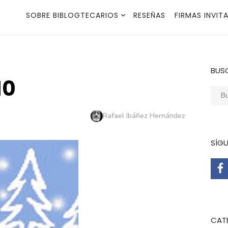
SOBRE BIBLOGTECARIOS
RESEÑAS
FIRMAS INVIT
BUS
10
Busca
Autor
Rafael Ibáñez Hernández
SÍG
CAT