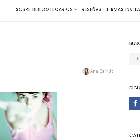
SOBRE BIBLOGTECARIOS
RESEÑAS
FIRMAS INVIT
BUS
Busca
Autor
Ana Carrillo
SÍG
CAT