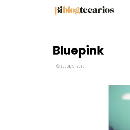
Saltar
al
contenido
Bluepink
PUBLICADO
15 JULIO, 2015
EL