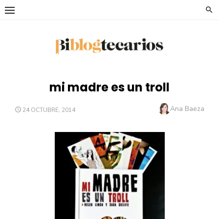
Saltar
al
contenido
mi madre es un troll
Autor
Ana Baeza
PUBLICADO
24 OCTUBRE, 2014
EL