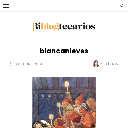
Saltar
al
contenido
blancanieves
Autor
Ana Baeza
PUBLICADO
1 OCTUBRE, 2014
EL