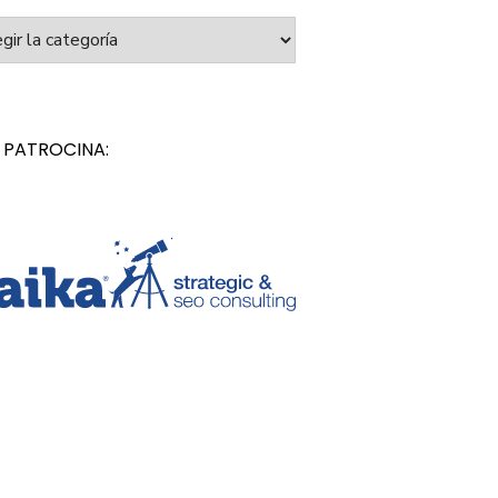
orías
 PATROCINA: