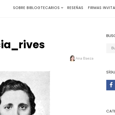
SOBRE BIBLOGTECARIOS
RESEÑAS
FIRMAS INVIT
BUS
ia_rives
Busca
Autor
Ana Baeza
SÍG
CAT