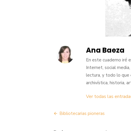
Ana Baeza
En este cuaderno iré 
Internet, social media
lectura, y todo lo que
archivística, historia,
Ver todas las entrad
Navegación
Bibliotecarias pioneras
de