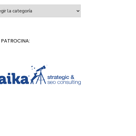
orías
 PATROCINA: