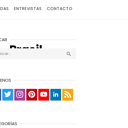
ADAS
ENTREVISTAS
CONTACTO
CAR
_Brasil
r:
Buscar

UENOS
EGORÍAS