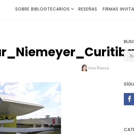
SOBRE BIBLOGTECARIOS
RESEÑAS
FIRMAS INVIT
BUS
_Niemeyer_Curitiba
Busca
Autor
Ana Baeza
SÍG
CAT