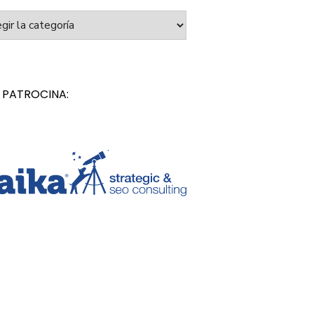
orías
 PATROCINA: