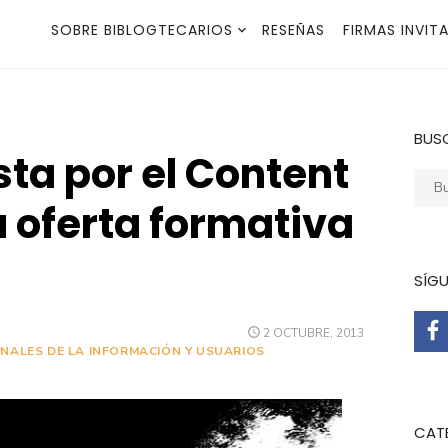
SOBRE BIBLOGTECARIOS
RESEÑAS
FIRMAS INVIT
BUS
ta por el Content
Busca
u oferta formativa
SÍG
PUBLICADO
2 OCTUBRE, 2013
EL
NALES DE LA INFORMACIÓN Y USUARIOS
CAT