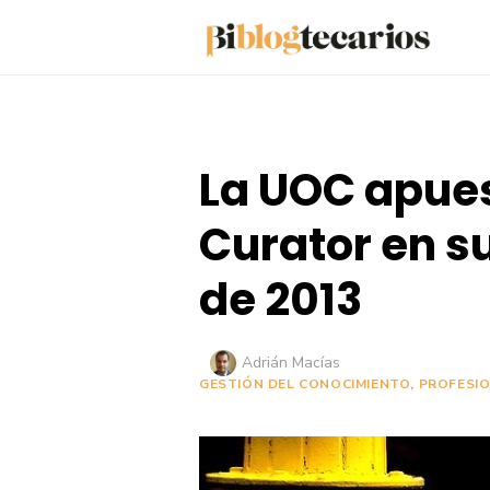
Saltar
al
contenido
La UOC apues
Curator en s
de 2013
Autor
Adrián Macías
GESTIÓN DEL CONOCIMIENTO
,
PROFESIO