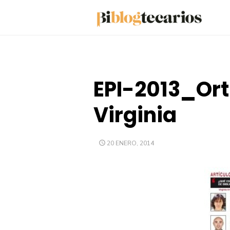
Saltar
al
contenido
EPI-2013_Ort
Virginia
PUBLICADO
20 ENERO, 2014
EL