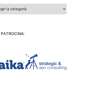
orías
 PATROCINA: