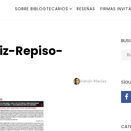
SOBRE BIBLOGTECARIOS
RESEÑAS
FIRMAS INVIT
BUS
iz-Repiso-
Busca
Autor
Adrián Macías
SÍG
CAT