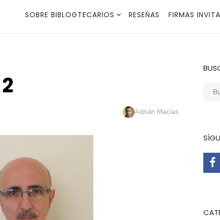
SOBRE BIBLOGTECARIOS
RESEÑAS
FIRMAS INVIT
BUS
-2
Busca
Autor
Adrián Macías
SÍG
CAT