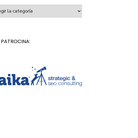
orías
 PATROCINA: