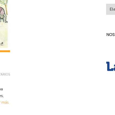
Categ
NOS
TARIOS
na
es,
r más