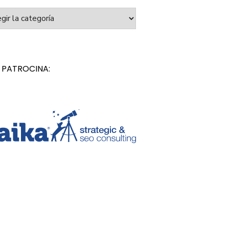
orías
 PATROCINA: