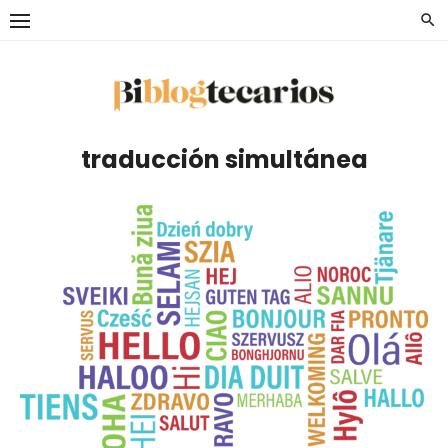
Saltar
al
contenido
traducción simultánea