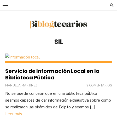
Saltar
al
contenido
SIL
Servicio de Información Local en la
Biblioteca Pública
MANUELA MARTÍNEZ
2 COMENTARIOS
No se puede concebir que en una biblioteca pública
seamos capaces de dar información exhaustiva sobre como
se realizaron las pirámides de Egipto y seamos […]
Leer más