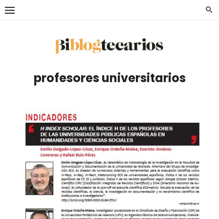
Saltar
al
contenido
profesores universitarios