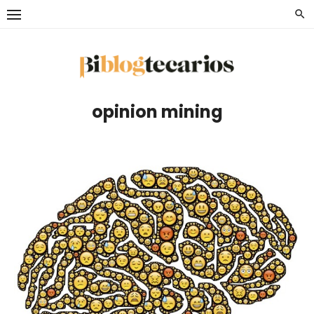
Saltar
al
contenido
opinion mining