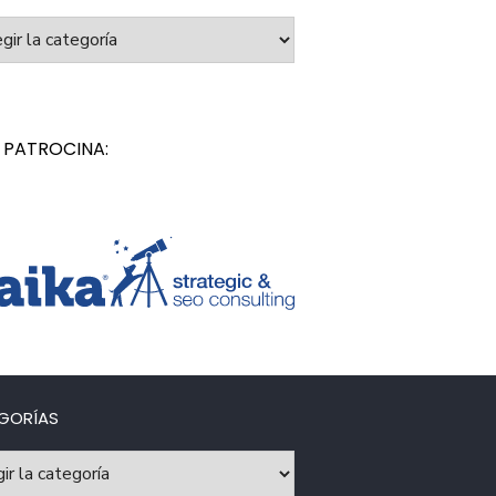
orías
 PATROCINA:
GORÍAS
rías