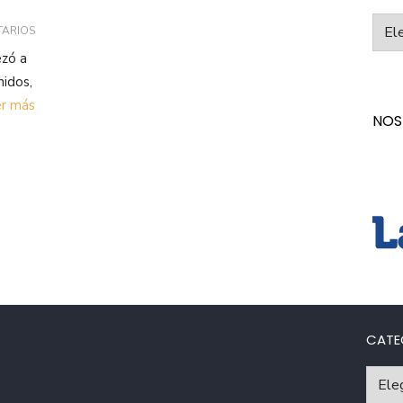
Categ
TARIOS
zó a
nidos,
r más
NOS
CATE
Catego