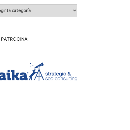
orías
 PATROCINA: