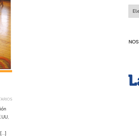
Categ
NOS
TARIOS
ión
.UU,
 […]