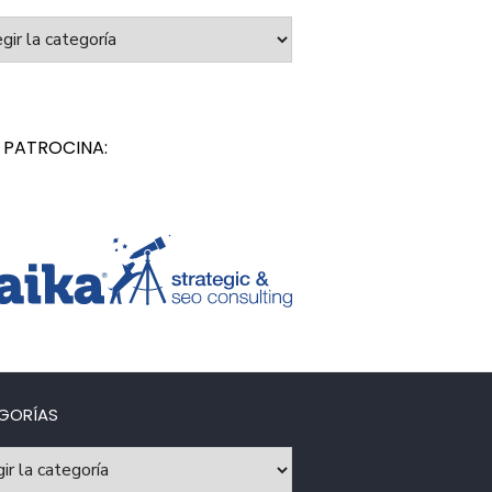
orías
 PATROCINA:
GORÍAS
rías