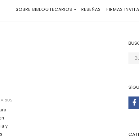
SOBRE BIBLOGTECARIOS
RESEÑAS
FIRMAS INVIT
BUS
Busca
SÍG
TARIOS
ura
en
ia y
s
CAT