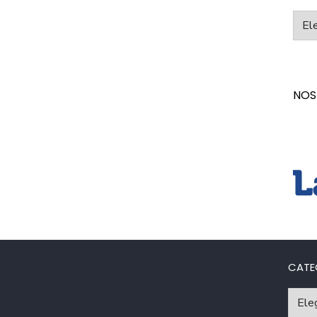
Categ
NOS
CATE
Catego