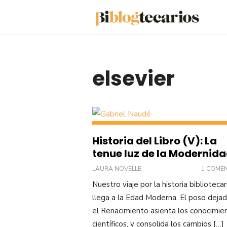
Saltar
al
contenido
elsevier
Historia del Libro (V): La
tenue luz de la Modernid
LAURA NOVELLE
1 COME
Nuestro viaje por la historia bibliotecar
llega a la Edad Moderna. El poso deja
el Renacimiento asienta los conocimie
científicos, y consolida los cambios […]