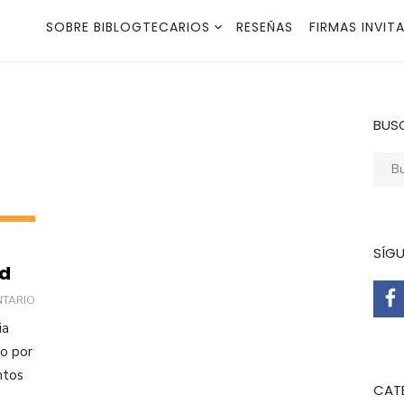
SOBRE BIBLOGTECARIOS
RESEÑAS
FIRMAS INVIT
BUS
Busca
SÍG
ad
NTARIO
ia
do por
ntos
CAT