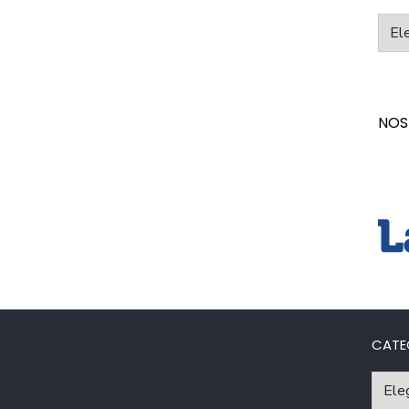
Categ
NOS
CATE
Catego