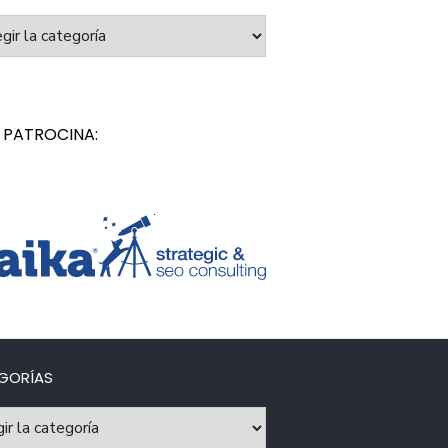
orías
 PATROCINA:
GORÍAS
rías