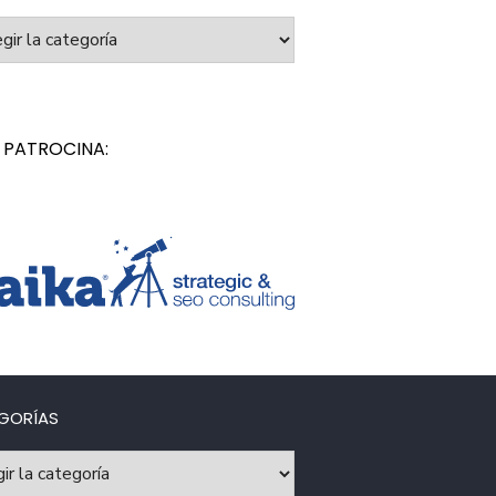
orías
 PATROCINA:
GORÍAS
rías