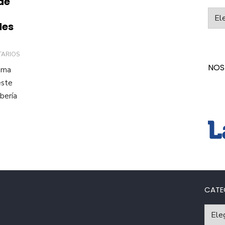
de
Categ
des
TARIOS
NOS
mma
este
bería
CATE
Catego