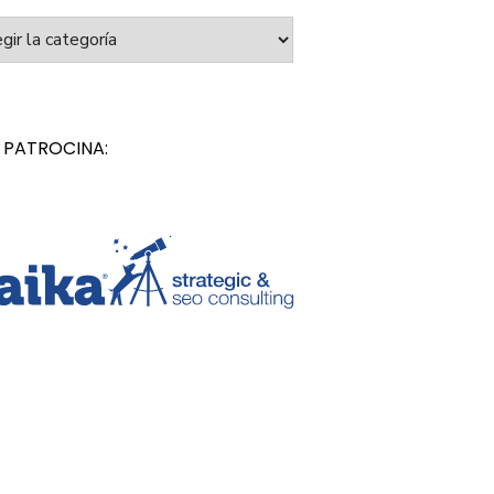
orías
 PATROCINA: