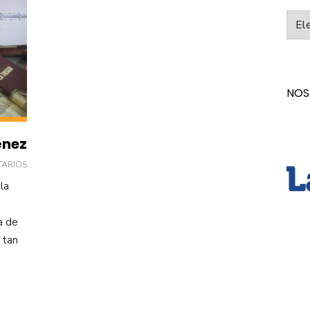
Categ
NOS
énez
TARIOS
la
a de
 tan