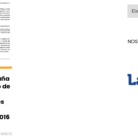
Categ
NOS
aña
o de
os
2016
TARIOS