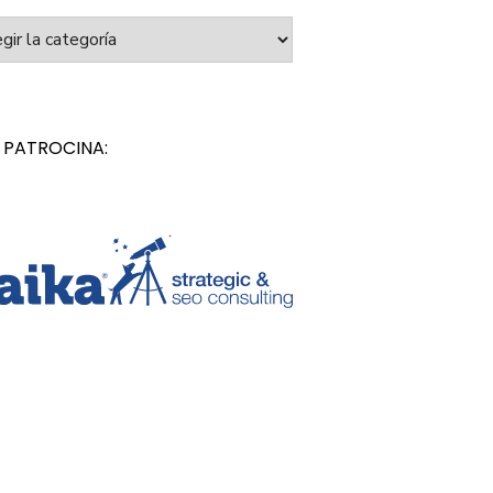
orías
 PATROCINA: