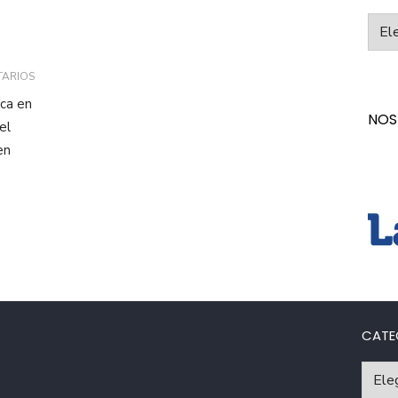
Categ
TARIOS
ca en
NOS
el
en
CATE
Catego