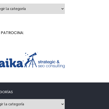
orías
 PATROCINA:
GORÍAS
rías